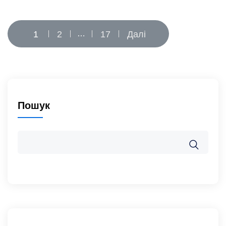
Пагінація
1
2
…
17
Далі
записів
Пошук