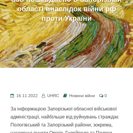
області внаслідок війни рф
проти України
16.11.2022
UHRC
Новини війни
0
За інформацією Запорізької обласної військової
адміністрації, найбільше від руйнувань страждає
Пологівський та Запорізький райони, зокрема,
населенні пункти Оріхів, Гуляйполе та Пологи.