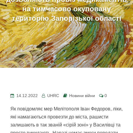
на тимчасово окуповану
територію Запорізької області
14.12.2022
UHRC
Новини війни
0
Як повідомляє мер Мелітополя Іван Федоров, ліки,
які намагаються провезти до міста, рашисти
залишають в так званій «сірій зоні» у Василівці та
просто викидають. Наразі немає змоги передати