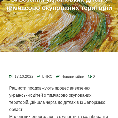
тимчасово окупованих територій
17.10.2022
UHRC
Новини війни
0
Рашисти продовжують процес вивезення
українських дітей з тимчасово окупованих
територій. Дійшла черга до дітлахів із Запорізької
області.
Маленьких енергодарців окупанти та колаборанти