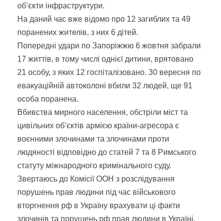
об’єкти інфраструктури.
На даний час вже відомо про 12 загиблих та 49
поранених жителів, з них 6 дітей.
Попередні удари по Запоріжжю 6 жовтня забрали
17 життів, в тому числі однієї дитини, врятовано
21 особу, з яких 12 госпіталізовано. 30 вересня по
евакуаційній автоколоні вбили 32 людей, ще 91
особа поранена.
Вбивства мирного населення, обстріли міст та
цивільних об’єктів армією країни-агресора є
воєнними злочинами та злочинами проти
людяності відповідно до статей 7 та 8 Римського
статуту міжнародного кримінального суду.
Звертаюсь до Комісії ООН з розслідування
порушень прав людини під час військового
вторгнення рф в Україну врахувати ці факти
злочинів та порушень рф прав людини в Україні.