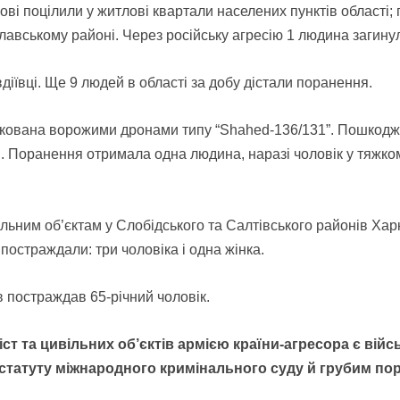
ові поцілили у житлові квартали населених пунктів області; 
славському районі. Через російську агресію 1 людина загину
діївці. Ще 9 людей в області за добу дістали поранення.
такована ворожими дронами типу “Shahed-136/131”. Пошкодж
 Поранення отримала одна людина, наразі чоловік у тяжком
ільним об’єктам у Слобідського та Салтівського районів Ха
постраждали: три чоловіка і одна жінка.
в постраждав 65-річний чоловік.
ст та цивільних об’єктів армією країни-агресора
є вій
о статуту міжнародного кримінального суду й грубим 