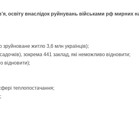
’я, освіту внаслідок руйнувань військами рф мирних н
 зруйноване житло 3,6 млн українців);
садочків), зокрема 441 заклад, які неможливо відновити;
о відновити);
 сфері теплопостачання;
;