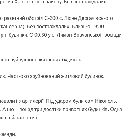
оротич Харківського району. Без постраждалих.
 ракетний обстріл С-300 с. Лісне Дергачівського
Іскандер-М). Без постраждалих. Близько 19:30
ирні будинки. О 00:30 у с. Лиман Вовчанської громади
 про руйнування житлових будинків.
вих. Частково зруйнований житловий будинок.
вали і з артилерії. Під ударом були сам Нікополь,
. А ще – понад три десятки приватних будинків. Одна
 свійської птиці.
ромади.