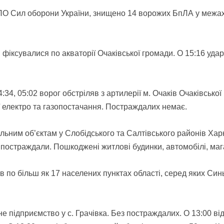
ПО Сил оборони України, знищено 14 ворожих БпЛА у межах М
и фіксувалися по акваторії Очаківської громади. О 15:16 удар
 04:34, 05:02 ворог обстріляв з артилерії м. Очаків Очаківсь
нії електро та газопостачання. Постраждалих немає.
ільним об’єктам у Слобідського та Салтівського районів Ха
 постраждали. Пошкоджені житлові будинки, автомобілі, маг
 по більш як 17 населених пунктах області, серед яких Синь
е підприємство у с. Грачівка. Без постраждалих. О 13:00 ві