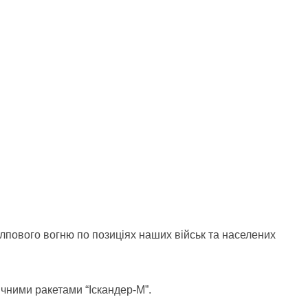
залпового вогню по позиціях наших військ та населених
ичними ракетами “Іскандер-М”.