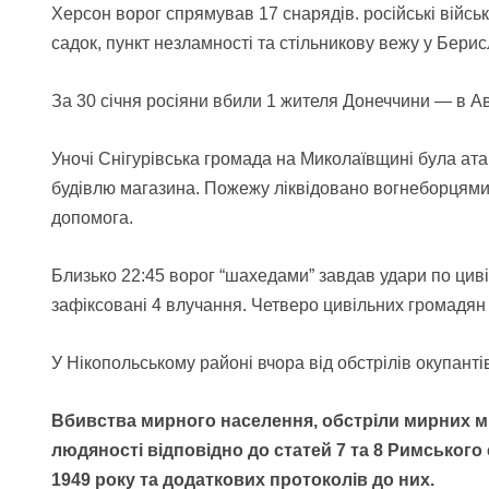
Херсон ворог спрямував 17 снарядів. російські військ
садок, пункт незламності та стільникову вежу у Бери
За 30 січня росіяни вбили 1 жителя Донеччини — в Ав
Уночі Снігурівська громада на Миколаївщині була а
будівлю магазина. Пожежу ліквідовано вогнеборцями.
допомога.
Близько 22:45 ворог “шахедами” завдав удари по цив
зафіксовані 4 влучання. Четверо цивільних громадян 
У Нікопольському районі вчора від обстрілів окупанті
В
бивства мирного населення, обстріли мирних мі
людяності відповідно до статей 7 та 8 Римськог
1949 року та додаткових протоколів до них.