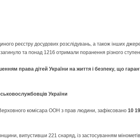
диного реєстру досудових розслідувань, а також інших джере
и загинуло та понад 1216 отримали поранення різного ступен
шенням права дітей України на життя і безпеку, що гар
військовослужбовців України
 Верховного комісара ООН з прав людини, зафіксовано
10 1
щини, випустивши 221 снаряд, із застосуванням мінометів, а