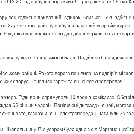
. О 12:20 год відбувся ворожий обстріл ракетою х-59 смт К
ару пошкоджено приватний будинок. Близько 16:26 здійснено
існе Харківського району відбувся ракетний удар (ймовірно 
таті 9 ударів було пошкоджено два двоповерхові багатокварт
лених пунктах Запорізької області. Надійшло 6 повідомлень
івському районі. Ракета ворога поцілила на подвір’я місце
ьких споруд. Зачепило гараж та лінію електропередач.
вечора. Туди вони спрямували 10 дронів-камікадзе. Обстрілю
дав 65-річний чоловік. Понівечені дитсадок, ліцей, магазин
жені авто, газогони, лінії електропередач. Загинули 25 голів
яли Нікопольщину. Під ударом було одне з сіл Марганецької г