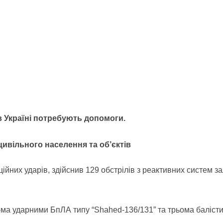
 в Україні потребують допомоги.
ивільного населення та об’єктів
ційних ударів, здійснив 129 обстрілів з реактивних систем 
0-ма ударними БпЛА типу “Shahed-136/131” та трьома баліст