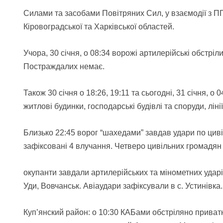
Силами та засобами Повітряних Сил, у взаємодії з П
Кіровоградської та Харківської областей.
Учора, 30 січня, о 08:34 ворожі артилерійські обстріл
Постраждалих немає.
Також 30 січня о 18:26, 19:11 та сьогодні, 31 січня, о
житлові будинки, господарські будівлі та споруди, лі
Близько 22:45 ворог “шахедами” завдав удари по цив
зафіксовані 4 влучання. Четверо цивільних громадян
окупанти завдали артилерійських та мінометних ударів
Уди, Вовчанськ. Авіаудари зафіксували в с. Устинівка.
Куп’янский район: о 10:30 КАБами обстріляно приватн