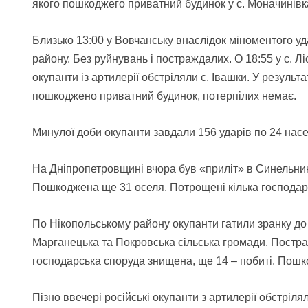
якого пошкоджего приватний будинок у с. Моначинівка
Близько 13:00 у Вовчанську внаслідок міноментого уд
району. Без руйнувань і постраждалих. О 18:55 у с. Л
окупанти із артилерії обстріляли с. Івашки. У резуль
пошкоджено приватний будинок, потерпілих немає.
Минулої доби окупанти завдали 156 ударів по 24 насе
На Дніпропетровщині вчора був «приліт» в Синельник
Пошкоджена ще 31 оселя. Потрощені кілька господарс
По Нікопольському району окупанти гатили зранку до 
Марганецька та Покровська сільська громади. Постраж
господарська споруда знищена, ще 14 – побиті. Пошкод
Пізно ввечері російські окупанти з артилерії обстріл