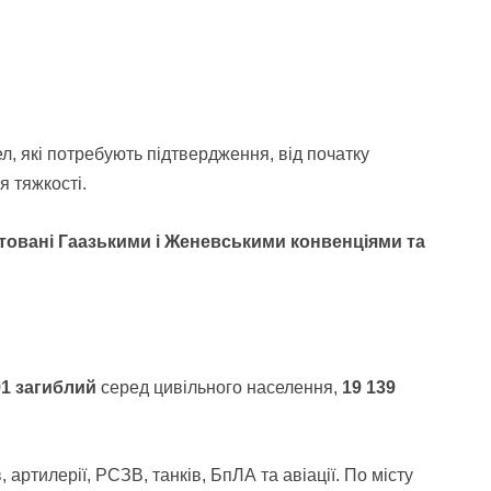
л, які потребують підтвердження, від початку
я тяжкості.
антовані Гаазькими і Женевськими конвенціями та
91 загиблий
серед цивільного населення,
19 139
ртилерії, РСЗВ, танків, БпЛА та авіації. По місту