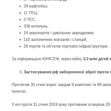
29 нафтобаз;
11 ТЕЦ;
3 ТЕС;
336 котельнь;
19 аеропортів і цивільних аеродромів;
110 залізничних вокзалів і станцій;
28 портів та об’єктів портової інфраструктури.
За інформацією ЮНІСЕФ, через війну
3,3 млн дітей
Застосування рф забороненої зброї проти ц
Протягом 30 січня ворог завдав 9 ракетних та 99 авіа
пунктах.
У ніч проти 31 січня 2024 року противник атакував 2