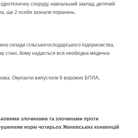
гідротехнічну споруду, навчальний заклад, дитячий
ла, ще 2 особи зазнали поранень.
ено склади сільськогосподарського підприємства,
у стані, йому надається вся необхідна медична
ркова. Окупанти випустили 6 ворожих БПЛА,
ськовими злочинами та злочинами проти
порушенням норм чотирьох Женевських конвенцій