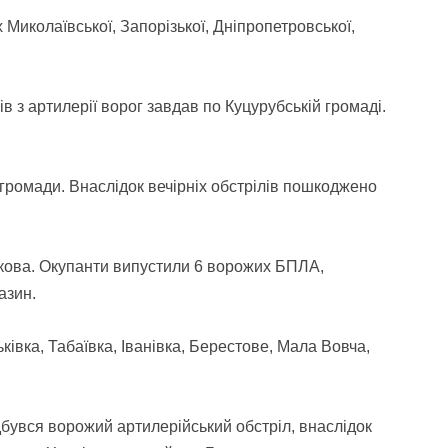
иколаївської, Запорізької, Дніпропетровської,
ів з артилерії ворог завдав по Куцурубській громаді.
кої громади. Внаслідок вечірніх обстрілів пошкоджено
ркова. Окупанти випустили 6 ворожих БПЛА,
азин.
ківка, Табаївка, Іванівка, Берестове, Мала Вовча,
дбувся ворожий артилерійський обстріл, внаслідок