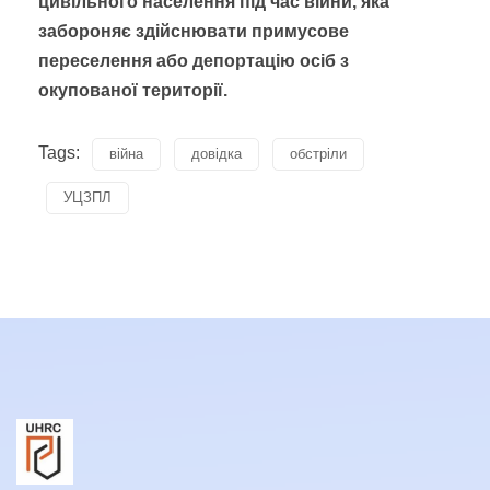
цивільного населення під час війни, яка
забороняє здійснювати примусове
переселення або депортацію осіб з
окупованої території.
Tags:
війна
довідка
обстріли
УЦЗПЛ