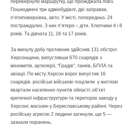
перевернуло маршрутку, що проїжджала повз.
Пошкоджені три адмінбудівлі, дві заправки,
п’ятиповерхівка, авто. У місті, попередньо, 24
постраждалих. З них п’ятеро – діти. Хлопчики 4 і 8
років. Та дівчата 11, 16 та 17 років.
За минулу добу противник здійснив 131 обстріл
Херсонщини, випустивши 670 снарядів з
мінометів, артилерії, “Градів”, танків, БПЛА та
авіації. По місту Херсон ворог випустив 16
снарядів. російські військові поцілили у житлові
квартали населених пунктів області; об’єкт
критичної інфраструктури та територію заводу у
Херсоні; магазин у Бериславському районі. Через
російську агресію 2 людини загинули, ще 5 —
зазнали поранень.