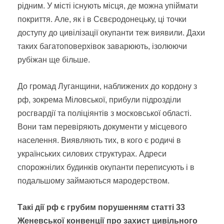
рідним. У місті існують місця, де можна упіймати
покриття. Але, як і в Сєвєродонецьку, ці точки
доступу до цивілізації окупанти теж виявили. Дахи
таких багатоповерхівок заварюють, ізолюючи
рубіжан ще більше.
До громад Луганщини, наближених до кордону з
рф, зокрема Міловської, прибули підрозділи
росгвардії та поліціянтів з московської області.
Вони там перевіряють документи у місцевого
населення. Виявляють тих, в кого є родичі в
українських силових структурах. Адреси
спорожнілих будинків окупанти переписують і в
подальшому займаються мародерством.
Такі дії рф є грубим порушенням статті 33
Женевської конвенції про захист цивільного