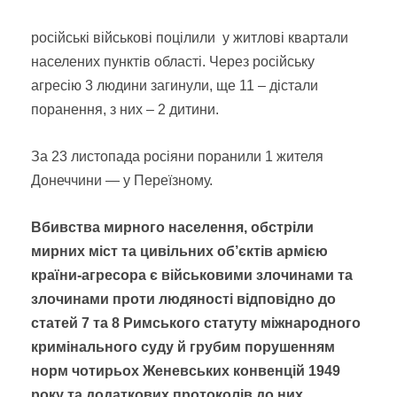
російські військові поцілили у житлові квартали
населених пунктів області. Через російську
агресію 3 людини загинули, ще 11 – дістали
поранення, з них – 2 дитини.
За 23 листопада росіяни поранили 1 жителя
Донеччини — у Переїзному.
В
бивства мирного населення, обстріли
мирних міст та цивільних об’єктів армією
країни-агресора
є військовими злочинами та
злочинами проти людяності відповідно до
статей 7 та 8 Римського статуту міжнародного
кримінального суду й грубим порушенням
норм чотирьох Женевських конвенцій 1949
року та додаткових протоколів до них.