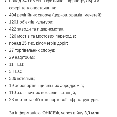
понад 349 об’єктів критичної інфраструктури у
сфері теплопостачання;
494 релігійних споруд (церков, храмів, мечетей);
1201 об’єктів культури;
422 заводи та підприємства;
326 мостів та мостових переходів;
понад 25 тис. кілометрів доріг;
27 торгівельних споруд;
29 нафтобаз;
11 ТЕЦ;
3 ТЕС;
336 котельнь;
19 аеропортів і цивільних аеродромів;
110 залізничних вокзалів і станцій;
28 портів та об’єктів портової інфраструктури.
За інформацією ЮНІСЕФ, через війну
3,3 млн