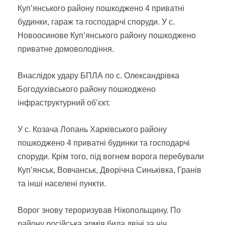
Куп’янського району пошкоджено 4 приватні
будинки, гараж та господарчі споруди. У с.
Новоосинове Куп’янського району пошкоджено
приватне домоволодіння.
Внаслідок удару БПЛА по с. Олександрівка
Богодухівського району пошкоджено
інфраструктурний об’єкт.
У с. Козача Лопань Харківського району
пошкоджено 4 приватні будинки та господарчі
споруди. Крім того, під вогнем ворога перебували
Куп’янськ, Вовчанськ, Дворічна Синьківка, Гранів
та інші населені пункти.
Ворог знову тероризував Нікопольщину. По
району російська армія била двічі за ніч.