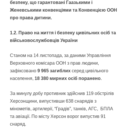
безпеку, що гарантовані Гаазькими і
Женевськими конвенціями та Конвенцією ООН
про права дитини.
1.2. Право на життя і безпеку цивільних осіб та
військовослужбовців України
Станом на 14 листопада, за даними Управління
Верховного комісара ООН з прав людини,
зафіксовано
9 965 загиблих
серед цивільного
населення,
18 380
мирних осіб поранено
.
За минулу добу противник здійснив 119 обстрілів
Херсонщини, випустивши 638 снарядів з
мінометів, артилерії, “Градів”, танків, АГС, БПЛА
та авіації. По місту Херсон ворог випустив 91
снаряд.