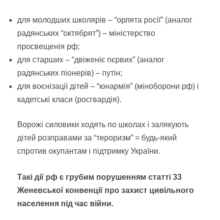
для молодших школярів – “орлята росії” (аналог
радянських “октябрят”) – міністерство
просвещенія рф;
для старших – “двіженіє пєрвих” (аналог
радянських піонерів) – путін;
для воєнізації дітей – “юнармія” (міноборони рф) і
кадетські класи (росгвардія).
Ворожі силовики ходять по школах і залякують
дітей розправами за “тероризм” = будь-який
спротив окупантам і підтримку України.
Такі дії рф є грубим порушенням статті 33
Женевської конвенції про захист цивільного
населення під час війни.