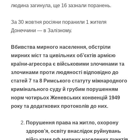
людина загинула, ще 16 зазнали поранень.
За 30 жовтня росіяни поранили 1 жителя
Донеччини — в Залізному.
В
бивства мирного населення, обстріли
мирних міст та цивільних об’єктів армією
країни-агресора
є військовими злочинами та
злочинами проти людяності відповідно до
статей 7 та 8 Римського статуту міжнародного
кримінального суду й грубим порушенням
норм чотирьох Женевських конвенцій 1949
року та додаткових протоколів до них.
Порушення права на житло, охорону
здоров’я, освіту внаслідок руйнувань
військами рф мирних населених пунктів