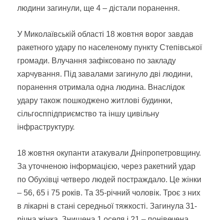
людини загинули, ще 4 – дістали поранення.
У Миколаївській області 18 жовтня ворог завдав
ракетного удару по населеному пункту Степівської
громади. Влучання зафіксовано по закладу
харчування. Під завалами загинуло дві людини,
поранення отримала одна людина. Внаслідок
удару також пошкоджено житлові будинки,
сільгосппідприємство та іншу цивільну
інфраструктуру.
18 жовтня окупанти атакували Дніпропетровщину.
За уточненою інформацією, через ракетний удар
по Обухівці четверо людей постраждало. Це жінки
– 56, 65 і 75 років. Та 35-річний чоловік. Троє з них
в лікарні в стані середньої тяжкості. Загинула 31-
річна жінка. Знищена 1 оселя і 21 – понівечена.