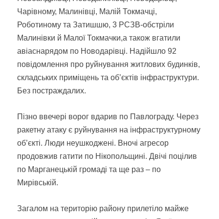
Чарівному, Малинівці, Малій Токмачці,
Роботиному та Затишшю, 3 РСЗВ-обстріли
Малинівки й Малої Токмачки,а також вгатили
авіаснарядом по Новодарівці. Надійшло 92
повідомлення про руйнування житлових будинків,
складських приміщень та об’єктів інфраструктури.
Без постраждалих.
Пізно ввечері ворог вдарив по Павлограду. Через
ракетну атаку є руйнування на інфраструктурному
об’єкті. Люди неушкоджені. Вночі агресор
продовжив гатити по Нікопольщині. Двічі поцілив
по Марганецькій громаді та ще раз – по
Мирівській.
Загалом на територію району прилетіло майже