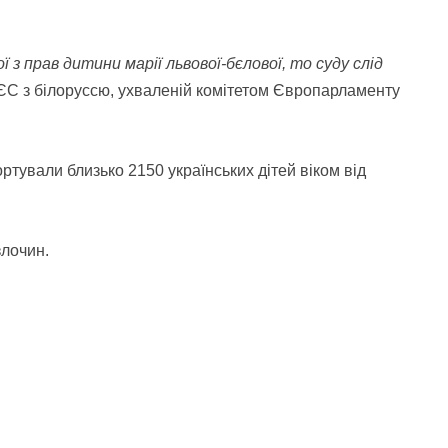
з прав дитини марії львової-бєлової, то суду слід
и ЄС з білоруссю, ухваленій комітетом Європарламенту
тували близько 2150 українських дітей віком від
злочин.