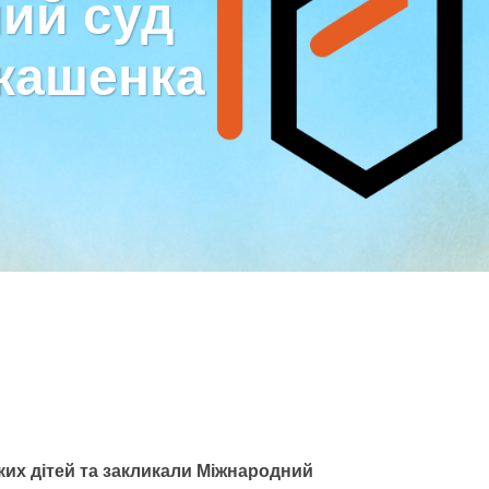
ий суд
укашенка
ких дітей та закликали Міжнародний