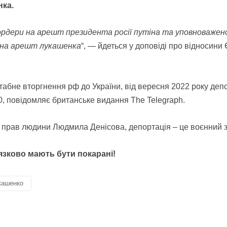
нка.
рдери на арешт президента росії путіна та уповноваженої 
а на арешт лукашенка
“, — йдеться у доповіді про відносин
абне вторгнення рф до України, від вересня 2022 року депор
00, повідомляє британське видання The Telegraph.
у прав людини Людмила Денісова, депортація – це воєнний 
’язково мають бути покарані!
кашенко