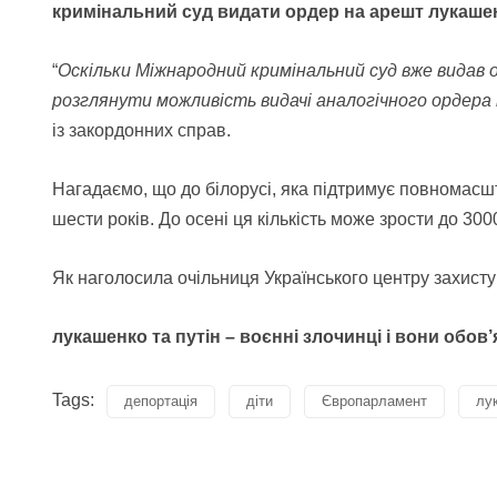
кримінальний суд видати ордер на арешт лукаше
“
Оскільки Міжнародний кримінальний суд вже видав о
розглянути можливість видачі аналогічного ордер
із закордонних справ.
Нагадаємо, що до білорусі, яка підтримує повномасшт
шести років. До осені ця кількість може зрости до 30
Як наголосила очільниця Українського центру захист
лукашенко та путін – воєнні злочинці і вони обов
Tags:
депортація
діти
Європарламент
лу