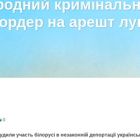
родний кримінальн
ордер на арешт л
0
дили участь білорусі в незаконній депортації українсь