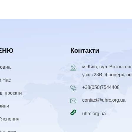
ЕНЮ
Контакти
м. Київ, вул. Вознесен
ловна
узвіз 23В, 4 поверх, о
о Нас
+38(050)7544408
і проєкти
contact@uhrc.org.ua
вини
uhrc.org.ua
’яснення
радники