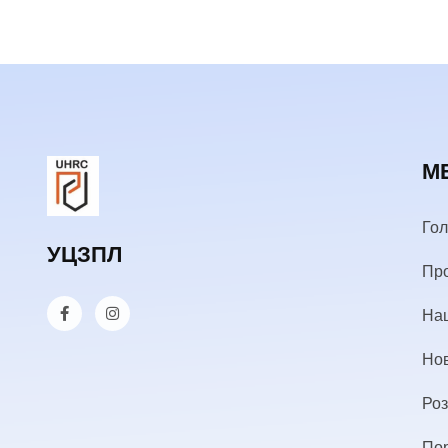
М
Го
УЦЗПЛ
Пр
Наш
Но
Роз
По