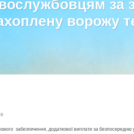
овослужбовцям за 
ахоплену ворожу т
0
шового забезпечення, додаткової виплати за безпосередню у