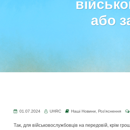
військ
або з
01.07.2024
UHRC
Наші Новини
,
Роз'яснення
Так, для військовослужбовців на передовій, крім гро