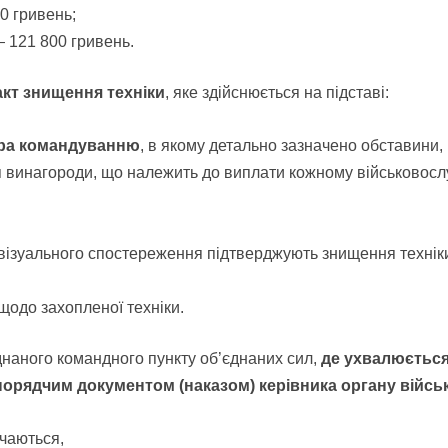
0 гривень;
— 121 800 гривень.
кт знищення техніки
, яке здійснюється на підставі:
ира командуванню
, в якому детально зазначено обставини, 
ня винагороди, що належить до виплати кожному військовосл
и візуального спостереження підтверджують знищення технік
одо захопленої техніки.
днаного командного пункту об’єднаних сил,
де ухвалюється
рядчим документом (наказом) керівника органу війсь
ачаються,