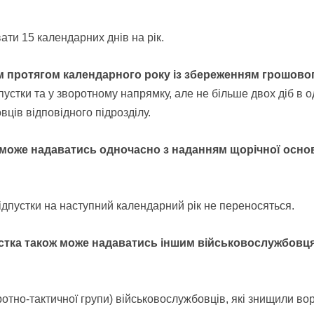
ати 15 календарних днів на рік.
 протягом календарного року із збереженням грошово
устки та у зворотному напрямку, але не більше двох діб в од
вців відповідного підрозділу.
може надаватись одночасно з наданням щорічної основ
ідпустки на наступний календарний рік не переносяться.
устка також може надаватись іншим військовослужбовц
ротно-тактичної групи) військовослужбовців, які знищили вор