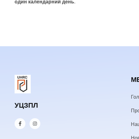
один календарний день
.
М
Го
УЦЗПЛ
Пр
Наш
Но