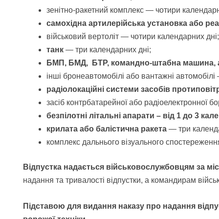
зенітно-ракетний комплекс — чотири календарн
самохідна артилерійська установка або ре
військовий вертоліт — чотири календарних дні;
танк
— три календарних дні;
БМП, БМД, БТР, командно-штабна машина, 
інші бронеавтомобілі або вантажні автомобілі
радіолокаційні системи засобів протипові
засіб контрбатарейної або радіоелектронної бо
безпілотні літальні апарати – від 1 до 3 ка
крилата або балістична ракета
— три календа
комплекс дальнього візуального спостереженн
Відпустка надається військовослужбовцям за міс
надання та тривалості відпустки, а командирам військ
Підставою для видання наказу про надання відпу