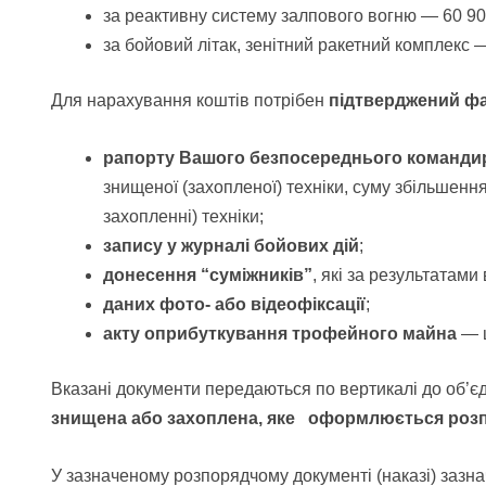
за реактивну систему залпового вогню — 60 90
за бойовий літак, зенітний ракетний комплекс 
Для нарахування коштів потрібен
підтверджений фа
рапорту Вашого безпосереднього команд
знищеної (захопленої) техніки, суму збільшен
захопленні) техніки;
запису у журналі бойових дій
;
донесення “суміжників”
, які за результатам
даних фото- або відеофіксації
;
акту оприбуткування трофейного майна
— щ
Вказані документи передаються по вертикалі до об’є
знищена або захоплена, яке оформлюється розпо
У зазначеному розпорядчому документі (наказі) зазн