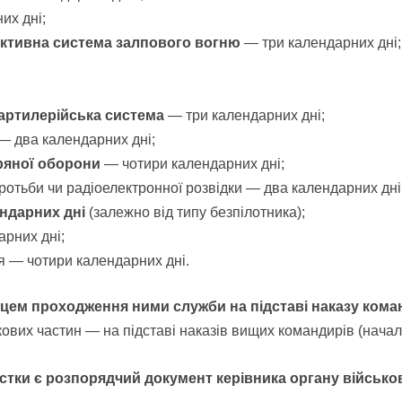
их дні;
активна система залпового вогню
— три календарних дні;
артилерійська система
— три календарних дні;
 — два календарних дні;
тряної оборони
— чотири календарних дні;
ротьби чи радіоелектронної розвідки — два календарних дні
лендарних дні
(залежно від типу безпілотника);
рних дні;
я — чотири календарних дні.
цем проходження ними служби на підставі наказу кома
ових частин — на підставі наказів вищих командирів (началь
стки є розпорядчий документ керівника органу військ