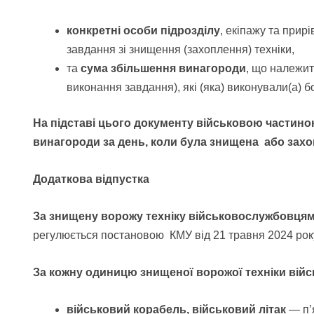
конкретні особи підрозділу
, екіпажу та прирі
завдання зі знищення (захоплення) техніки,
та
сума збільшення винагороди
, що належить
виконання завдання), які (яка) виконували(а) б
На підставі цього документу військовою частин
винагороди за день, коли була знищена або захо
Додаткова відпустка
За знищену ворожу техніку військовослужбовця
регулюється постановою КМУ від 21 травня 2024 рок
За кожну одиницю знищеної ворожої техніки війс
військовий корабель, військовий літак
— п’я