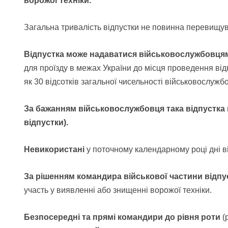
ворожої техніки.
Загальна тривалість відпустки не повинна перевищув
Відпустка може надаватися військовослужбовцям
для проїзду в межах України до місця проведення відп
як 30 відсотків загальної чисельності військовослужбо
За бажанням військовослужбовця така відпустка 
відпустки).
Невикористані
у поточному календарному році дні в
За рішенням командира військової частини відп
участь у виявленні або знищенні ворожої техніки.
Безпосередні та прямі командири до рівня роти
(