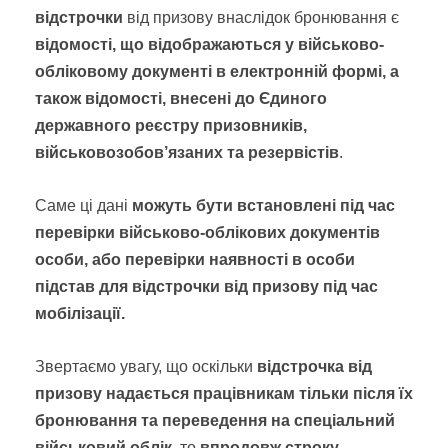
відстрочки
від призову внаслідок бронювання є
відомості, що відображаються у військово-
обліковому документі в електронній формі, а
також відомості, внесені до Єдиного
державного реєстру призовників,
військовозобов’язаних та резервістів
.
Саме ці дані
можуть бути встановлені під час
перевірки військово-облікових документів
особи, або перевірки наявності в особи
підстав для відстрочки від призову під час
мобілізації.
Звертаємо увагу, що оскільки
відстрочка від
призову надається працівникам
тільки після їх
бронювання та переведення на спеціальний
військовий облік
,
то
впродовж строку