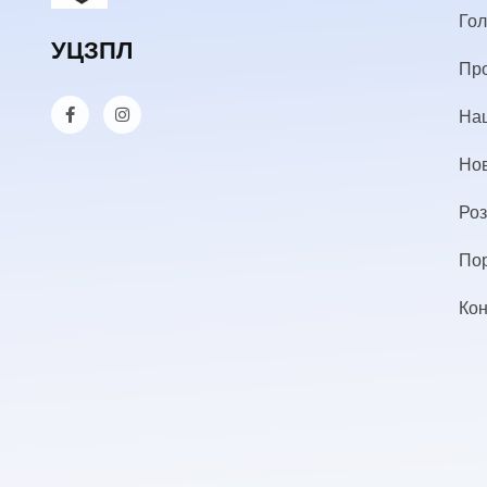
Го
УЦЗПЛ
Пр
Наш
Но
Роз
По
Кон