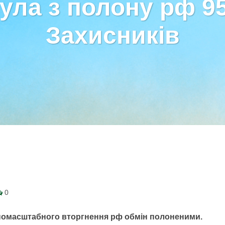
ула з полону рф 9
Захисників
0
овномасштабного вторгнення рф обмін полоненими.