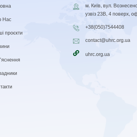
м. Київ, вул. Вознесен
ловна
узвіз 23В, 4 поверх, о
о Нас
+38(050)7544408
і проєкти
contact@uhrc.org.ua
вини
uhrc.org.ua
’яснення
радники
такти