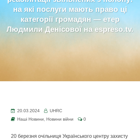
на які послуги мають право ці
категорії громадян — етер
Людмили Денісової на espreso.tv.
20.03.2024
UHRC
Наші Новини
,
Новини війни
0
20 березня очільниця Українського центру захисту