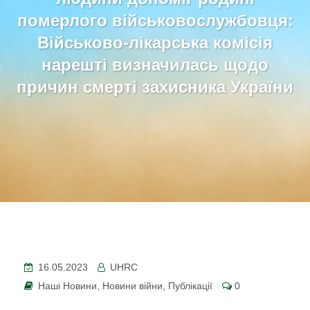
померлого військовослужбовця:
Військово-лікарська комісія
нарешті визначилась щодо
причин смерті захисника України
16.05.2023
UHRC
Наші Новини
,
Новини війни
,
Публікації
0