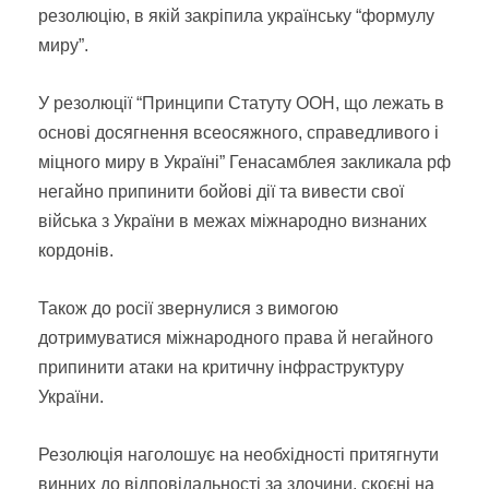
резолюцію, в якій закріпила українську “формулу
миру”.
У резолюції “Принципи Статуту ООН, що лежать в
основі досягнення всеосяжного, справедливого і
міцного миру в Україні” Генасамблея закликала рф
негайно припинити бойові дії та вивести свої
війська з України в межах міжнародно визнаних
кордонів.
Також до росії звернулися з вимогою
дотримуватися міжнародного права й негайного
припинити атаки на критичну інфраструктуру
України.
Резолюція наголошує на необхідності притягнути
винних до відповідальності за злочини, скоєні на