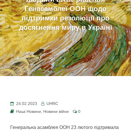
Генасамблеї ООН щодо
підтримки резолюції про
досягнення миру в Україні
24.02.2023
UHRC
Наші Новини
,
Новини війни
0
Генеральна асамблея ООН 23 лютого підтримала