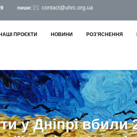
09
contact@uhrc.org.ua
пиши:
НАШІ ПРОЄКТИ
НОВИНИ
РОЗ’ЯСНЕННЯ
и у Дніпрі вбили 