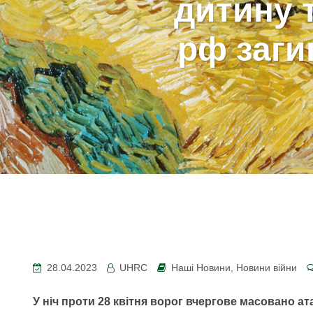
дитину т
рф заг
28.04.2023
UHRC
Наші Новини
,
Новини війни
У ніч проти 28 квітня ворог вчергове масовано а