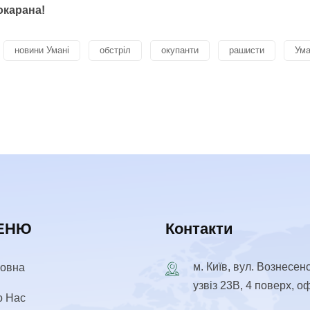
окарана!
новини Умані
обстріл
окупанти
рашисти
Ум
ЕНЮ
Контакти
м. Київ, вул. Вознесен
ловна
узвіз 23В, 4 поверх, о
о Нас