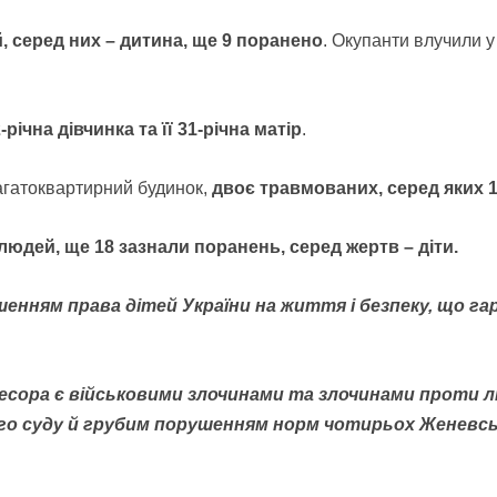
, серед них – дитина, ще 9 поранено
. Окупанти влучили 
річна дівчинка та її 31-річна матір
.
багатоквартирний будинок,
двоє травмованих, серед яких 1
юдей, ще 18 зазнали поранень, серед жертв – діти.
ушенням права дітей України на життя і безпеку, що 
есора є військовими злочинами та злочинами проти л
о суду й грубим порушенням норм чотирьох Женевськ