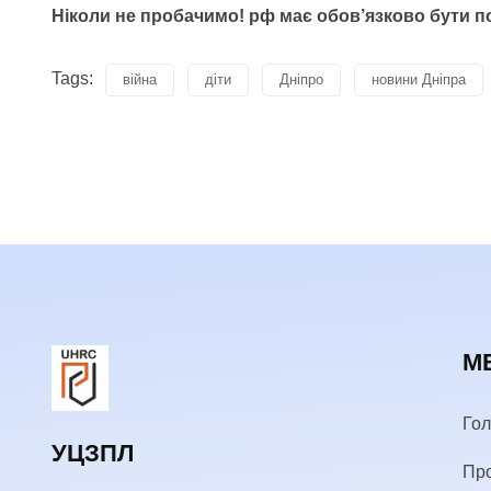
Ніколи не пробачимо! рф має обов’язково бути п
Tags:
війна
діти
Дніпро
новини Дніпра
М
Го
УЦЗПЛ
Пр