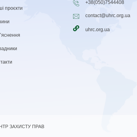
+38(050)7544408
і проєкти
contact@uhrc.org.ua
вини
uhrc.org.ua
’яснення
радники
такти
ЕНТР ЗАХИСТУ ПРАВ