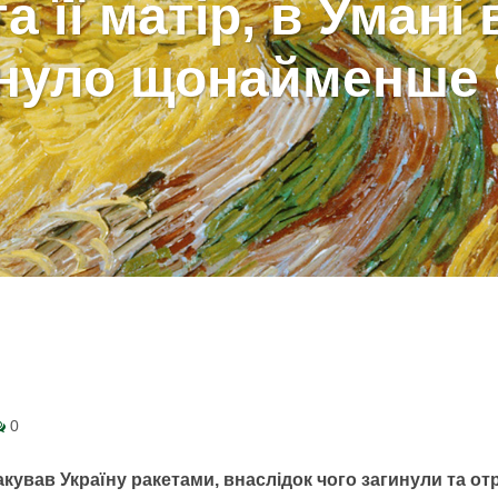
а її матір, в Умані 
инуло щонайменше 
0
такував Україну ракетами, внаслідок чого загинули та 