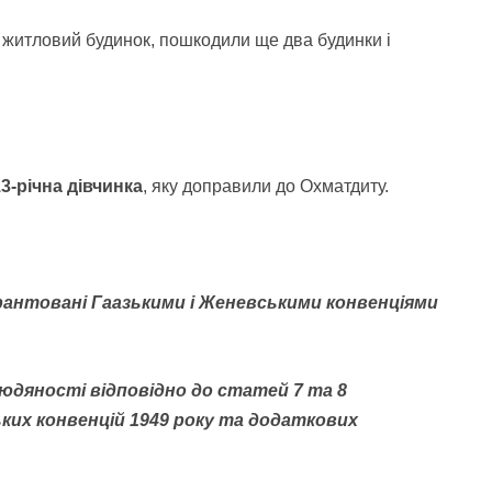
у житловий будинок, пошкодили ще два будинки і
3-річна дівчинка
, яку доправили до Охматдиту.
гарантовані Гаазькими і Женевськими конвенціями
юдяності відповідно до статей 7 та 8
их конвенцій 1949 року та додаткових