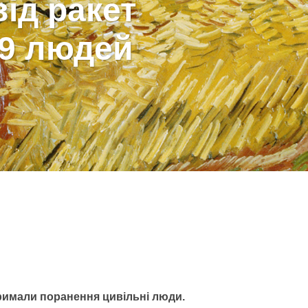
від ракет
9 людей
отримали поранення цивільні люди.