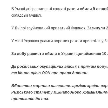
В Умані дві рашистські крилаті ракети
вбили 9 людей
складські будівлі.
У Дніпрі зруйнований приватний будинок.
Загинули 2-
У місті Українка уламки ворожих ракети прилетіли у 
За добу рашисти вбили в Україні щонайменше 10 л
Дії російських окупаційних військ є прямим пор
та Конвенцією ООН про права дитини.
Вбивство мирного населення армією країни-агр
Римського статуту міжнародного кримінальног
протоколів до них.