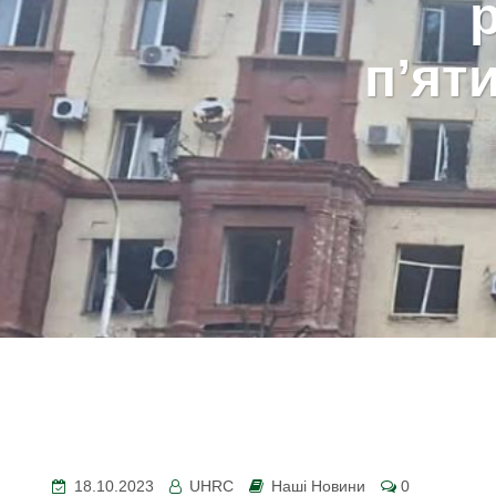
п’яти
18.10.2023
UHRC
Наші Новини
0