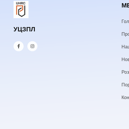
М
Го
УЦЗПЛ
Пр
Наш
Но
Роз
По
Кон