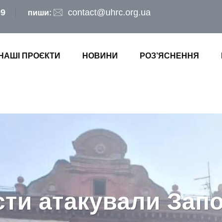
09
contact@uhrc.org.ua
пиши:
НАШІ ПРОЄКТИ
НОВИНИ
РОЗ’ЯСНЕННЯ
ти атакували Зап