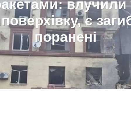
ракетами: влучили 
поверхівку, є заги
поранені