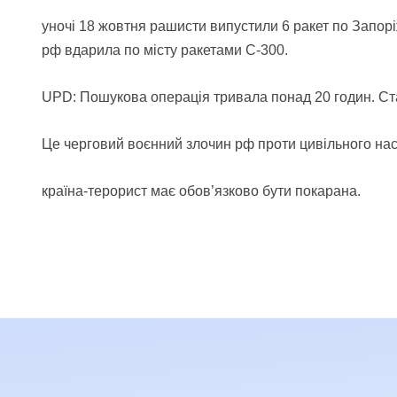
уночі 18 жовтня рашисти випустили 6 ракет по Запоріж
рф вдарила по місту ракетами С-300.
UPD: Пошукова операція тривала понад 20 годин. Ста
Це черговий воєнний злочин рф проти цивільного нас
країна-терорист має обов’язково бути покарана.