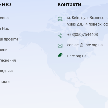
ЕНЮ
Контакти
м. Київ, вул. Вознесен
ловна
узвіз 23В, 4 поверх, о
о Нас
+38(050)7544408
і проєкти
contact@uhrc.org.ua
вини
uhrc.org.ua
’яснення
радники
такти