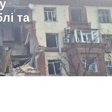
у
блі та