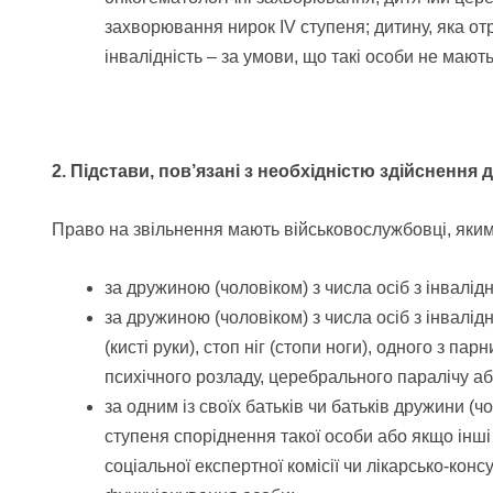
захворювання нирок IV ступеня; дитину, яка от
інвалідність – за умови, що такі особи не мают
2. Підстави, пов’язані з необхідністю здійснення
Право на звільнення мають військовослужбовці, яким
за дружиною (чоловіком) з числа осіб з інвалідніс
за дружиною (чоловіком) з числа осіб з інвалідн
(кисті руки), стоп ніг (стопи ноги), одного з па
психічного розладу, церебрального паралічу а
за одним із своїх батьків чи батьків дружини (чо
ступеня споріднення такої особи або якщо інші
соціальної експертної комісії чи лікарсько-ко