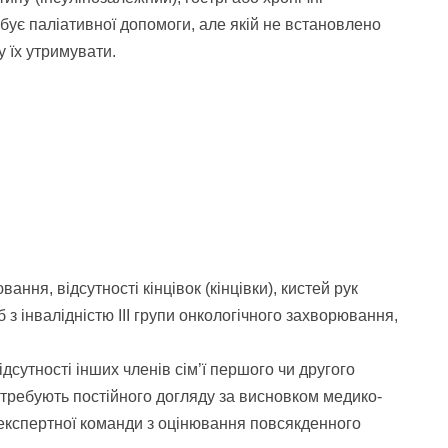
бує паліативної допомоги, але якій не встановлено
у їх утримувати.
ання, відсутності кінцівок (кінцівки), кистей рук
іб з інвалідністю III групи онкологічного захворювання,
відсутності інших членів сім’ї першого чи другого
потребують постійного догляду за висновком медико-
м експертної команди з оцінювання повсякденного