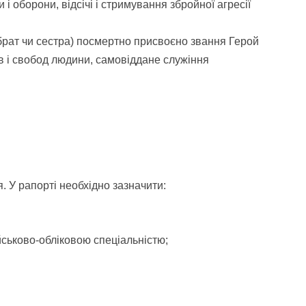
 і оборони, відсічі і стримування збройної агресії
) брат чи сестра) посмертно присвоєно звання Герой
ав і свобод людини, самовіддане служіння
. У рапорті необхідно зазначити:
ськово-обліковою спеціальністю;