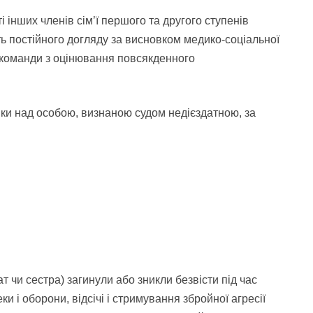
ті інших членів сім’ї першого та другого ступенів
ть постійного догляду за висновком медико-соціальної
ої команди з оцінювання повсякденного
іки над особою, визнаною судом недієздатною, за
ат чи сестра) загинули або зникли безвісти під час
и і оборони, відсічі і стримування збройної агресії