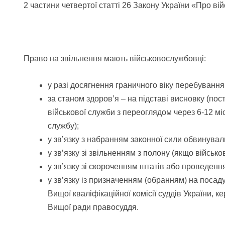
2 частини четвертої статті 26 Закону України «Про ві
Право на звільнення мають військовослужбовці:
у разі досягнення граничного віку перебування 
за станом здоров’я – на підставі висновку (пос
військової служби з переоглядом через 6-12 м
службу);
у зв’язку з набранням законної сили обвинува
у зв’язку зі звільненням з полону (якщо війсь
у зв’язку зі скороченням штатів або проведення
у зв’язку із призначенням (обранням) на посад
Вищої кваліфікаційної комісії суддів України,
Вищої ради правосуддя.