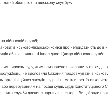
йськовий обов’язок та військову службу».
на військовій службі;
танови) військово-лікарської комісії про непридатність до в
ісяців або за наявності інвалідності (якщо військовослужбо
льним вироком суду, яким призначено покарання у вигляді 
ковослужбовці не висловили бажання продовжувати військову
м організаційних заходів – у разі неможливості їх використ
у або перебуванням на посаді судді, судді Конституційного 
 керівника служби дисциплінарних інспекторів Вищої ради пра