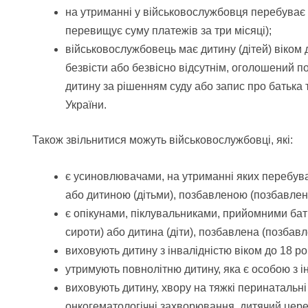
на утриманні у військовослужбовця перебуває тро
перевищує суму платежів за три місяці);
військовослужбовець має дитину (дітей) віком д
безвісти або безвісно відсутнім, оголошений п
дитину за рішенням суду або запис про батька 
України.
Також звільнитися можуть військовослужбовці, які:
є усиновлювачами, на утриманні яких перебуває
або дитиною (дітьми), позбавленою (позбавлени
є опікунами, піклувальниками, прийомними бат
сироти) або дитина (діти), позбавлена (позбавле
виховують дитину з інвалідністю віком до 18 рокі
утримують повнолітню дитину, яка є особою з інв
виховують дитину, хвору на тяжкі перинатальні
онкогематологічні захворювання, дитячий церебр