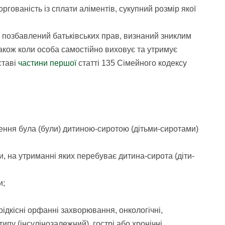
оргованість із сплати аліментів, сукупний розмір якої
р, позбавлений батьківських прав, визнаний зниклим
також коли особа самостійно виховує та утримує
ставі
частини першої
статті 135 Сімейного кодексу
лення була (були) дитиною-сиротою (дітьми-сиротами)
 на утриманні яких перебуває дитина-сирота (діти-
и;
рідкісні орфанні захворювання, онкологічні,
ипу (інсулінозалежний), гострі або хронічні