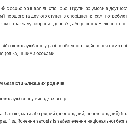
ий є особою з інвалідністю I або II групи, за умови відсутнос
ім’ї першого та другого ступенів споріднення самі потребую
ої комісії закладу охорони здоров’я, або рішенням експертн
 військовослужбовці у разі необхідності здійснення ними оп
я (опіка) іншими особами.
ям безвісти близьких родичів
ковослужбовці у випадках, якщо:
ька, батько, мати або рідний (повнорідний, неповнорідний) бр
ації, здійснення заходів із забезпечення національної безпек