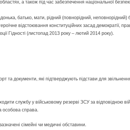
областях, а також під час забезпечення національної безпеки
, донька, батько, мати, рідний (повнорідний, неповнорідний
 героїчне відстоювання конституційних засад демократії, пр
ції Гідності (листопад 2013 року – лютий 2014 року).
т та документи, які підтверджують підстави для звільнення
дити службу у військовому резерві ЗСУ за відповідною вій
а особова справа.
азначені сімейні чи медичні обставини.