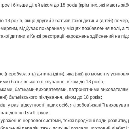
є і більше дітей віком до 18 років (крім тих, які мають заб
о 18 років, якщо другий з батьків такої дитини (дітей) поме
омерлим, відбуває покарання у місцях позбавлення волі, а 
такої дитини в Книзі реєстрації народжень здійснений на під
 (перебувають) дитина (діти), яка (які) до моменту усинов
ми) батьківського піклування, віком до 18 років,
ьками, батьками-вихователями, патронатними вихователями,
ні) батьківського піклування, віком до 18 років;
в, у разі відсутності інших осіб, які зобов’язані її виховуват
алідністю I чи II групи;
 ураження нервової системи, тяжкі вроджені вади розвитку, 
альний параліч, тяжкі психічні розлади, цукровий діабет I т