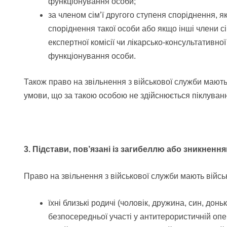
функціонування особи;
за членом сім’ї другого ступеня споріднення, як
споріднення такої особи або якщо інші члени с
експертної комісії чи лікарсько-консультативн
функціонування особи.
Також право на звільнення з військової служби мають
умови, що за такою особою не здійснюється піклуванн
3. Підстави, пов’язані із загибеллю або зникненн
Право на звільнення з військової служби мають війсь
їхні близькі родичі (чоловік, дружина, син, дон
безпосередньої участі у антитерористичній опер