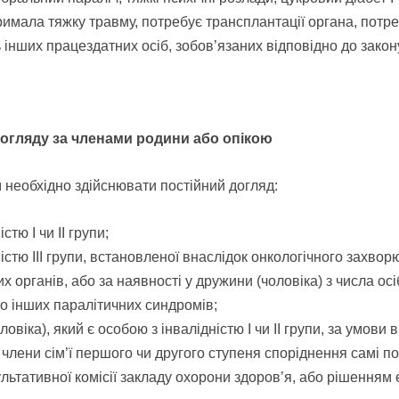
римала тяжку травму, потребує трансплантації органа, потре
ь інших працездатних осіб, зобов’язаних відповідно до закон
 догляду за членами родини або опікою
 необхідно здійснювати постійний догляд:
тю I чи II групи;
істю III групи, встановленої внаслідок онкологічного захворюв
рних органів, або за наявності у дружини (чоловіка) з числа ос
бо інших паралітичних синдромів;
ловіка), який є особою з інвалідністю I чи II групи, за умови 
 члени сім’ї першого чи другого ступеня споріднення самі 
нсультативної комісії закладу охорони здоров’я, або рішення