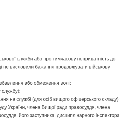
ійськової служби або про тимчасову непридатність до
вці не висловили бажання продовжувати військову
позбавлення або обмеження волі;
 службу);
ання на службі (для осіб вищого офіцерського складу);
Суду України, члена Вищої ради правосуддя, члена
восуддя, його заступника, дисциплінарного інспектора