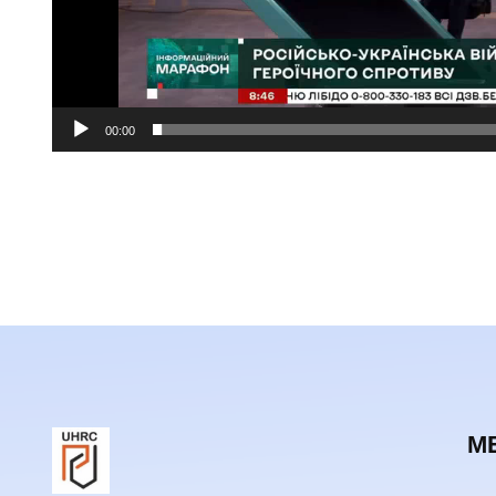
00:00
М