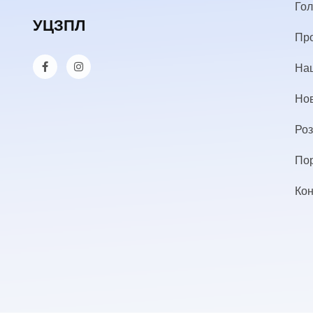
Го
УЦЗПЛ
Пр
Наш
Но
Роз
По
Кон