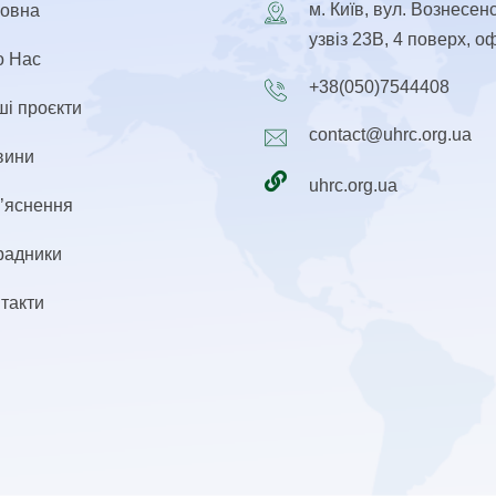
м. Київ, вул. Вознесен
ловна
узвіз 23В, 4 поверх, о
о Нас
+38(050)7544408
і проєкти
contact@uhrc.org.ua
вини
uhrc.org.ua
’яснення
радники
такти