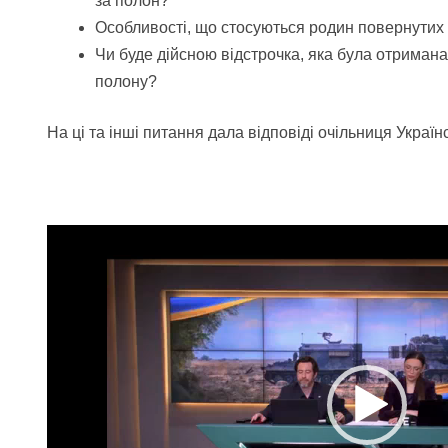
за полон?
Особливості, що стосуються родин повернутих з
Чи буде дійсною відстрочка, яка була отримана
полону?
На ці та інші питання дала відповіді очільниця Укра
Відеопрогравач