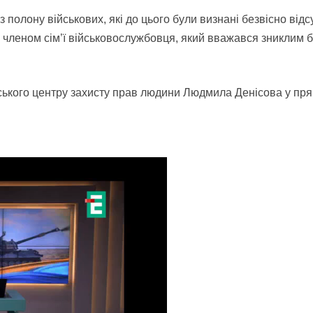
 полону військових, які до цього були визнані безвісно від
 членом сім’ї військовослужбовця, який вважався зниклим б
їнського центру захисту прав людини Людмила Денісова у пр