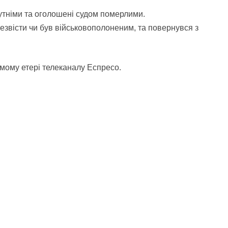
сутніми та оголошені судом померлими.
езвісти чи був військовополоненим, та повернувся з
ямому етері телеканалу Еспресо.