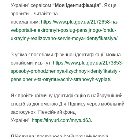
України” сервісом
“Моя ідентифікація”
. Як це
зробити – читайте за
посиланням:
https://www.pfu.gov.ua/2172658-na-
vebportali-elektronnyh-poslug-pensijnogo-fondu-
ukrayiny-realizovano-servis-moya-identyfikatsiya/
.
З усіма способами фізичної ідентифікації можна
ознайомитись тут:
https://www.pfu.gov.ua/2173853-
sposoby-prohodzhennya-fizychnoyi-identyfikatsiyi-
pensioneriv-ta-otrymuvachiv-strahovyh-vyplat/
.
Як пройти фізичну ідентифікацію в найзручніший
спосіб за допомогою Дія.Підпису через мобільний
застосунок “Пенсійний фонд
України”:
https://tinyurl.com/mrytud63
.
Підстава
:
постанова Кабінету Міністрів