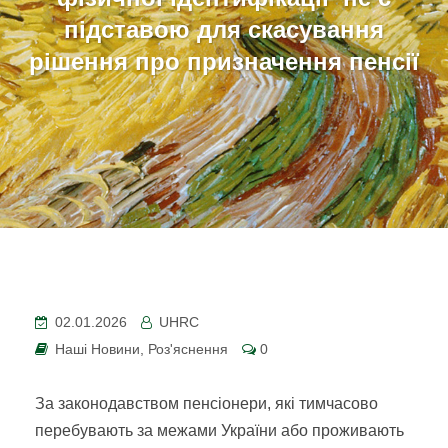
підставою для скасування
рішення про призначення пенсії
02.01.2026
UHRC
Наші Новини
,
Роз'яснення
0
За законодавством пенсіонери, які тимчасово
перебувають за межами України або проживають