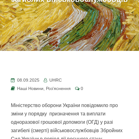
08.09.2025
UHRC
Наші Новини
,
Роз'яснення
0
Міністерство оборони України повідомило про
зміни у порядку призначення та виплати
одноразової грошової допомоги (ОГД) у разі
загибелі (смерті) військовослужбовців Збройних
Сил України в період дії воєнного стану.