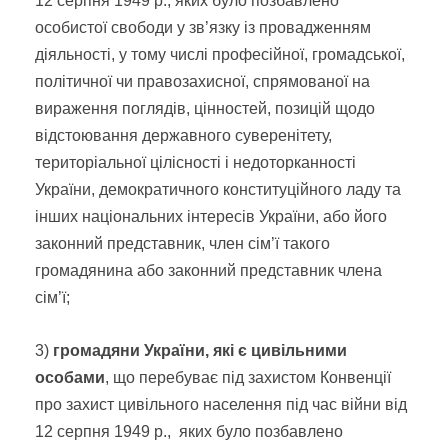
12 серпня 1949 р., яких було позбавлено
особистої свободи у зв’язку із провадженням
діяльності, у тому числі професійної, громадської,
політичної чи правозахисної, спрямованої на
вираження поглядів, цінностей, позицій щодо
відстоювання державного суверенітету,
територіальної цілісності і недоторканності
України, демократичного конституційного ладу та
інших національних інтересів України,
або його
законний представник, член сім’ї такого
громадянина або законний представник члена
сім’ї
;
3)
громадяни України, які є цивільними
особами
, що перебуває під захистом Конвенції
про захист цивільного населення під час війни від
12 серпня 1949 р., яких було позбавлено