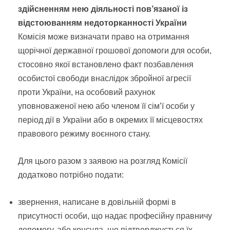
здійсненням нею діяльності пов’язаної із
відстоюванням недоторканності України
Комісія може визначати право на отримання
щорічної державної грошової допомоги для особи,
стосовно якої встановлено факт позбавлення
особистої свободи внаслідок збройної агресії
проти України, на особовий рахунок
уповноваженої нею або членом її сім’ї особи у
період дії в України або в окремих її місцевостях
правового режиму воєнного стану.
Для цього разом з заявою на розгляд Комісії
додатково потрібно подати:
звернення, написане в довільній формі в
присутності особи, що надає професійну правничу
допомогу, або консула, що підтверджується їх