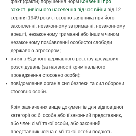
факт (факти) порушення норм
Конвенції про
захист цивільного населення під час війни
від 12
серпня 1949 року стосовно заявника при його
захопленні, незаконному затриманні, незаконному
арешті, незаконному триманні або іншим чином
незаконному позбавленні особистої свободи
державою-агресором;
витяг з Єдиного державного реєстру досудових
розслідувань (за наявності кримінального
провадження стосовно особи);
повідомлення органів сил безпеки та сил оборони
стосовно особи.
Крім зазначених вище документів для відповідної
категорії осіб, особа або її законний представник,
або член сім’ї такої особи, або законний
представник члена сім’ї такої особи подають: