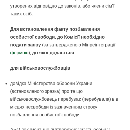
утворених відповідно до законів,
або члени сім’ї
таких осіб
.
Для встановлення факту позбавлення
особистої свободи, до Комісії необхідно
подати заяву
(за затвердженою Мінреінтеграції
формою
)
, до якої додається:
для військовослужбовців
довідка Міністерства оборони України
(встановленого зразка) про те що
військовослужбовець перебуває (перебувала) в в
місцях несвободи із зазначенням строку
позбавлення особистої свободи
АБО документ, що підтверджує участь особи у