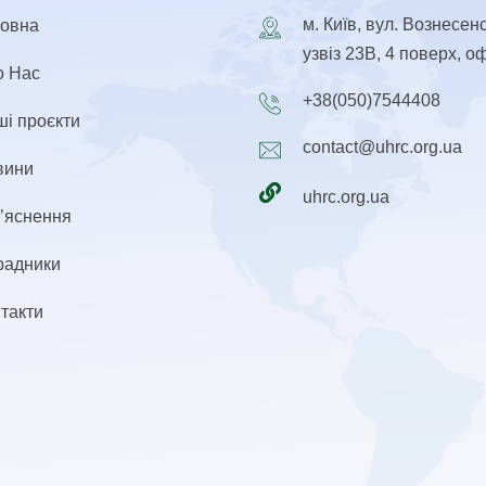
м. Київ, вул. Вознесен
ловна
узвіз 23В, 4 поверх, о
о Нас
+38(050)7544408
і проєкти
contact@uhrc.org.ua
вини
uhrc.org.ua
’яснення
радники
такти