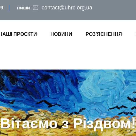
09
contact@uhrc.org.ua
пиши:
НАШІ ПРОЄКТИ
НОВИНИ
РОЗ’ЯСНЕННЯ
Вітаємо з Різдвом!