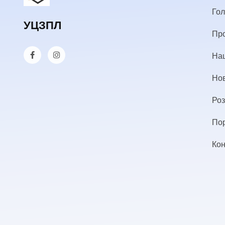
Го
УЦЗПЛ
Пр
Наш
Но
Роз
По
Кон