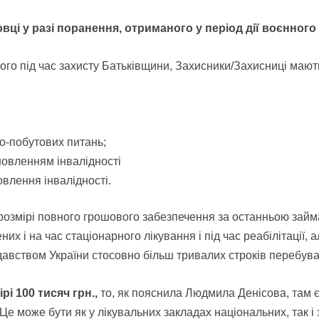
ці у разі поранення, отриманого у період дії воєнного 
ного під час захисту
Батьківщини, Захисники/Захисниці мают
о-побутових питань;
новленням інвалідності
овлення інвалідності.
 розмірі повного грошового забезпечення за останньою за
них і на час
стаціонарного лікування і під час реабілітації, 
давством України стосовно більш тривалих строків перебув
і 100 тисяч грн.,
то, як пояснила Людмила Денісова, там є
Це може бути як у лікувальних закладах національних, так 