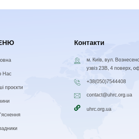
ЕНЮ
Контакти
м. Київ, вул. Вознесен
ловна
узвіз 23В, 4 поверх, о
о Нас
+38(050)7544408
і проєкти
contact@uhrc.org.ua
вини
uhrc.org.ua
’яснення
радники