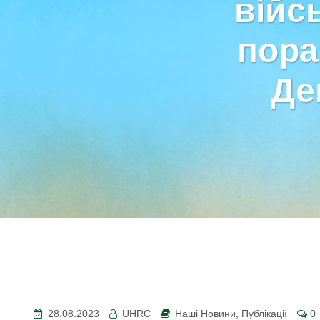
війс
пора
Де
28.08.2023
UHRC
Наші Новини
,
Публікації
0