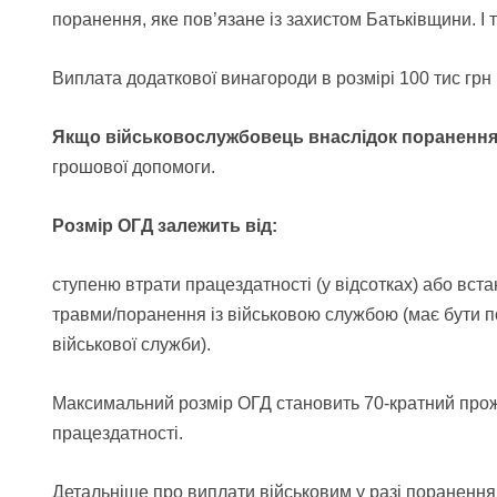
поранення, яке пов’язане із захистом Батьківщини. І 
Виплата додаткової винагороди в розмірі 100 тис гр
Якщо військовослужбовець внаслідок поранення 
грошової допомоги.
Розмір ОГД залежить від:
ступеню втрати працездатності (у відсотках) або вст
травми/поранення із військовою службою (має бути
п
військової служби).
Максимальний розмір ОГД становить 70-кратний про
працездатності.
Детальніше про виплати військовим у разі поранення 