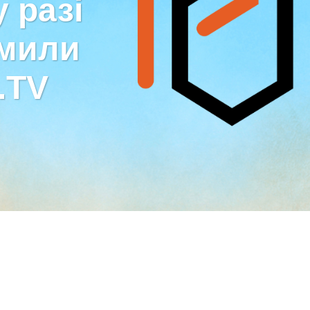
 разі
дмили
.TV