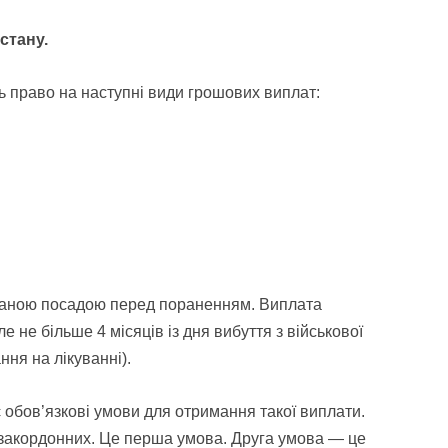
стану.
ь право на наступні види грошових
виплат:
йманою посадою перед пораненням. Виплата
але не більше 4 місяців із дня
вибуття з військової
ання на
лікуванні).
 обов’язкові умови для отримання такої виплати.
і закордонних. Це перша умова. Друга умова — це