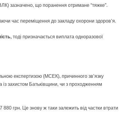
– ВЛК) зазначено, що поранення отримане “тяжке”.
чаючи час переміщення до закладу
охорони здоров’я.
ість,
тоді призначається
виплата одноразової
іальною експертизою
(МСЕК), причинного зв’язку
а із захистом
Батьківщини, чи з проходженням
7 880 грн. Це знову ж таки залежить від частки втрати