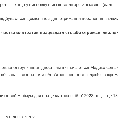
третя — якщо у висновку військово-лікарської комісії (далі 
н відбувається щомісячно
з дня отримання поранення, вклю
частково втратив працездатність або отримав інвалідн
ановленої групи
інвалідності, які визначаються Медико-соц
ов’язана з виконанням обов’язків військової служби, зокрем
житковий мінімум для
працездатних осіб. У 2023 році – це 18
— у відео з етеру.