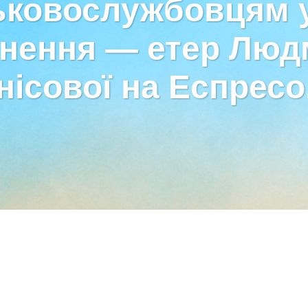
ьковослужбовцям у
нення — етер Лю
нісової на Еспресо