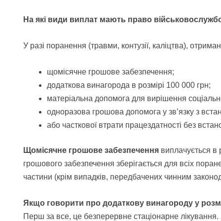
На які види виплат мають право військовослужбов
У разі поранення (травми, контузії, каліцтва), отрима
щомісячне грошове забезпечення;
додаткова винагорода в розмірі 100 000 грн;
матеріальна допомога для вирішення соціальн
одноразова грошова допомога у зв’язку з вста
або часткової втрати працездатності без встан
Щомісячне грошове забезпечення
виплачується в
грошового забезпечення зберігається для всіх поране
частини (крім випадків, передбачених чинним законо
Якщо говорити про додаткову винагороду у розмір
Перш за все, це безперервне стаціонарне лікування. 