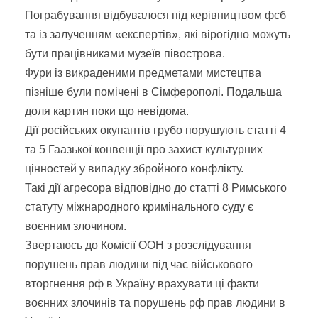
Пограбування відбувалося під керівництвом фсб
та із залученням «експертів», які вірогідно можуть
бути працівниками музеїв півострова.
Фури із викраденими предметами мистецтва
пізніше були помічені в Сімферополі. Подальша
доля картин поки що невідома.
Дії російських окупантів грубо порушують статті 4
та 5 Гаазької конвенції про захист культурних
цінностей у випадку збройного конфлікту.
Такі дії агресора відповідно до статті 8 Римського
статуту міжнародного кримінального суду є
воєнним злочином.
Звертаюсь до Комісії ООН з розслідування
порушень прав людини під час військового
вторгнення рф в Україну врахувати ці факти
воєнних злочинів та порушень рф прав людини в