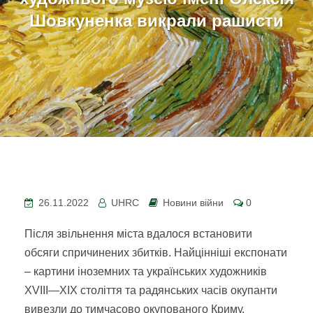
Шовкуненка викрали рашисти
26.11.2022
UHRC
Новини війни
0
Після звільнення міста вдалося встановити
обсяги спричинених збитків. Найцінніші експонати
– картини іноземних та українських художників
XVIII—XIX століття та радянських часів окупанти
вивезли до тимчасово окупованого Криму.