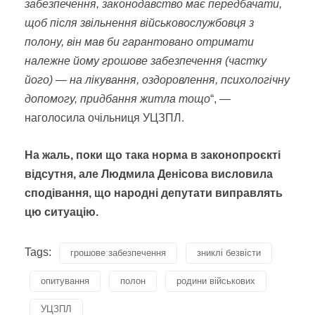
забезпечення, законодавство має передбачати,
щоб після звільнення військовослужбовця з
полону, він мав би гарантовано отримати
належне йому грошове забезпечення (частку
його) — на лікування, оздоровлення, психологічну
допомогу, придбання житла тощо
“, —
наголосила очільниця УЦЗПЛ.
На жаль, поки що така норма в законопроєкті
відсутня, але Людмила Денісова висловила
сподівання, що народні депутати виправлять
цю ситуацію.
Tags:
грошове забезпечення
зниклі безвісти
опитування
полон
родини військових
УЦЗПЛ