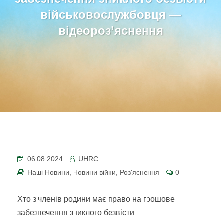
військовослужбовця —
відеороз’яснення
06.08.2024
UHRC
Наші Новини
,
Новини війни
,
Роз'яснення
0
Хто з членів родини має право на грошове
забезпечення зниклого безвісти